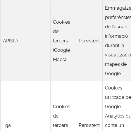
Emmagatz
preferèncie
Cookies
de l'usuari i
de
informació
APISID
tercers
Persistent
durant la
(Google
visualitzaci
Maps)
mapes de
Google
Cookies
utilitzada pe
Cookies
Google
de
Analytics q
_ga
tercers
Persistent
conté un