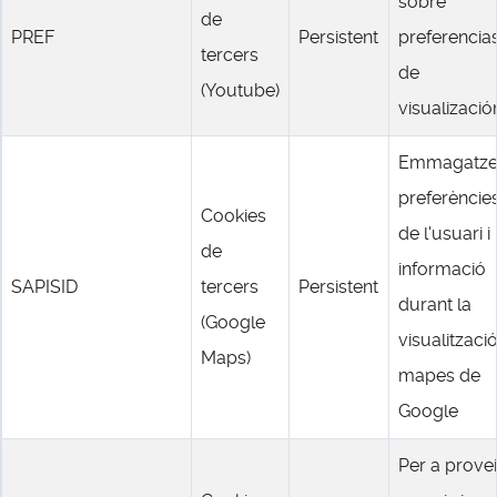
sobre
de
PREF
Persistent
preferencia
tercers
de
(Youtube)
visualizació
Emmagatz
preferèncie
Cookies
de l'usuari i
de
informació
SAPISID
tercers
Persistent
durant la
(Google
visualitzaci
Maps)
mapes de
Google
Per a provei