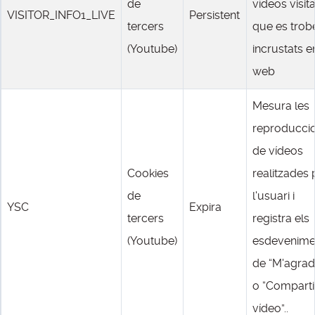
de
vídeos visit
VISITOR_INFO1_LIVE
Persistent
tercers
que es trob
(Youtube)
incrustats e
web
Mesura les
reproducci
de vídeos
Cookies
realitzades 
de
l'usuari i
YSC
Expira
tercers
registra els
(Youtube)
esdevenime
de “M'agrad
o “Comparti
vídeo”..