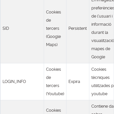
preferèncie
Cookies
de l'usuari i
de
informació
SID
tercers
Persistent
durant la
(Google
visualitzaci
Maps)
mapes de
Google
Cookies
Cookies
de
tècniques
LOGIN_INFO
Expira
tercers
utilitzades 
(Youtube)
youtube
Contiene da
Cookies