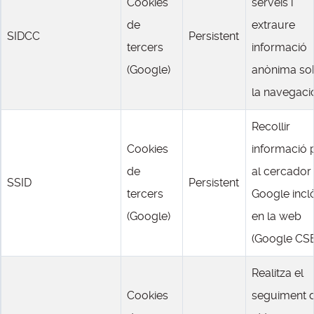
Cookies
serveis i
de
extraure
SIDCC
Persistent
tercers
informació
(Google)
anònima so
la navegaci
Recollir
Cookies
informació 
de
al cercador
SSID
Persistent
tercers
Google incl
(Google)
en la web
(Google CSE
Realitza el
Cookies
seguiment d