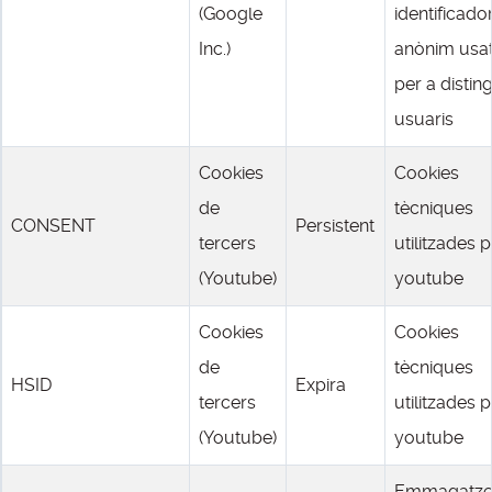
(Google
identificado
Inc.)
anònim usa
per a disting
usuaris
Cookies
Cookies
de
tècniques
CONSENT
Persistent
tercers
utilitzades 
(Youtube)
youtube
Cookies
Cookies
de
tècniques
HSID
Expira
tercers
utilitzades 
(Youtube)
youtube
Emmagatz