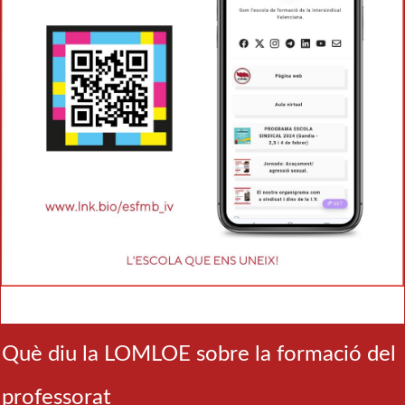
Què diu la LOMLOE sobre la formació del
professorat